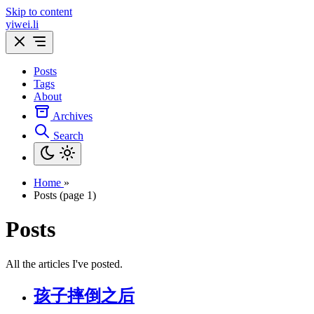
Skip to content
yiwei.li
Posts
Tags
About
Archives
Search
Home
»
Posts (page 1)
Posts
All the articles I've posted.
孩子摔倒之后