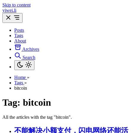
Skip to content
yiwei.li
Posts
Tags
About
Archives
Search
Home
»
Tags
»
bitcoin
Tag: bitcoin
All the articles with the tag "bitcoin".
不能解决小额支付，闪电网络还能活