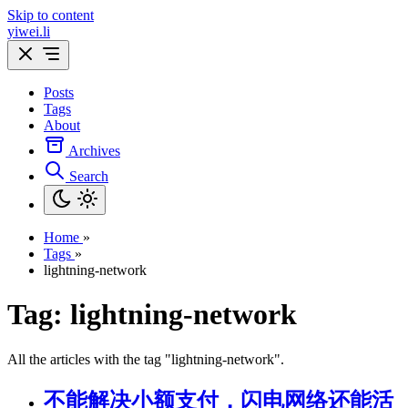
Skip to content
yiwei.li
Posts
Tags
About
Archives
Search
Home
»
Tags
»
lightning-network
Tag: lightning-network
All the articles with the tag "lightning-network".
不能解决小额支付，闪电网络还能活